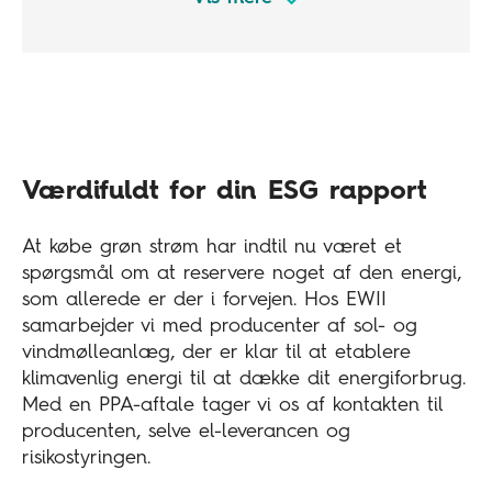
Stabilitet og bæredygtighed
Med en PPA aftale tænker du på miljøet
samtidig med, at din virksomhed får en
attraktiv og stabil elpris. Det giver værdi på
bundlinjen - både økonomisk og miljømæssigt.
Værdifuldt for din ESG rapport
At købe grøn strøm har indtil nu været et
spørgsmål om at reservere noget af den energi,
som allerede er der i forvejen. Hos EWII
samarbejder vi med producenter af sol- og
vindmølleanlæg, der er klar til at etablere
klimavenlig energi til at dække dit energiforbrug.
Med en PPA-aftale tager vi os af kontakten til
producenten, selve el-leverancen og
risikostyringen.