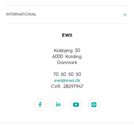
Internet
Udvid
Vand
Om EWII
INTERNATIONAL
Varme
Organisering og forretning
Udvid
Mission og vision
International
Nyheder
About EWII
Products and services
Kokbjerg 30
Customer service
6000 Kolding
Danmark
70 50 50 50
ewii@ewii.dk
CVR. 28297947