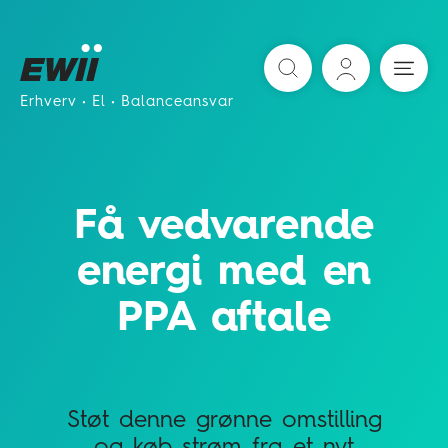
Søg
Erhverv
El
Balanceansvar
Få vedvarende
energi med en
PPA aftale
Støt denne grønne omstilling
og køb strøm fra et nyt