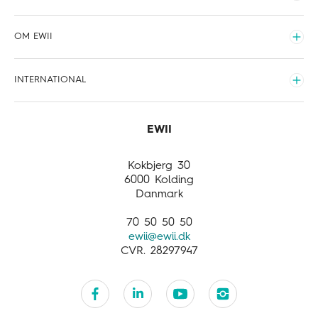
Hjælp til el
Udvid
Erhvervsservice
El
OM EWII
Internet
Udvid
Vand
Om EWII
INTERNATIONAL
Varme
Organisering og forretning
Udvid
Mission og vision
International
Nyheder
About EWII
Products and services
Kokbjerg 30
Customer service
6000 Kolding
Danmark
70 50 50 50
ewii@ewii.dk
CVR. 28297947