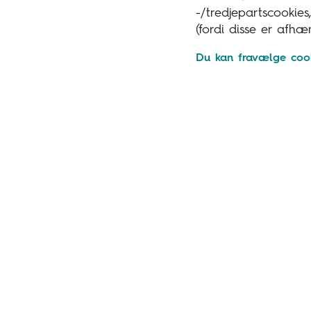
-/tredjepartscookie
(fordi disse er afhæ
Du kan fravælge cook