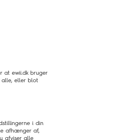
 at ewii.dk bruger
lle, eller blot
tillingerne i din
rne afhænger af,
 afviser alle