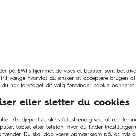
er på EWIIs hjemmeside vises et banner, som beskriver
frit vælge hvorvidt du ønsker at acceptere brugen af a
r du har foretaget dit valg forsvinder cookie banneret.
ser eller sletter du cookies
alle -/tredjepartscookies fuldstændig ved at ændre inds
ter, tablet eller telefon. Hvor du finder indstillinge
anvender. Du skal dog være opmærksom på, at hvis du