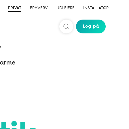
PRIVAT
ERHVERV
UDLEJERE
INSTALLATØR
Log på
Søg
b
arme