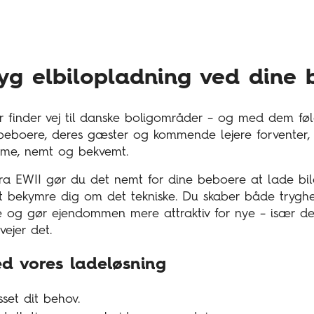
g elbilopladning ved dine b
ler finder vej til danske boligområder – og med dem fø
 beboere, deres gæster og kommende lejere forventer, 
mme, nemt og bekvemt.
ra EWII gør du det nemt for dine beboere at lade b
 at bekymre dig om det tekniske. Du skaber både trygh
og gør ejendommen mere attraktiv for nye – især de
vejer det.
d vores ladeløsning
sset dit behov.