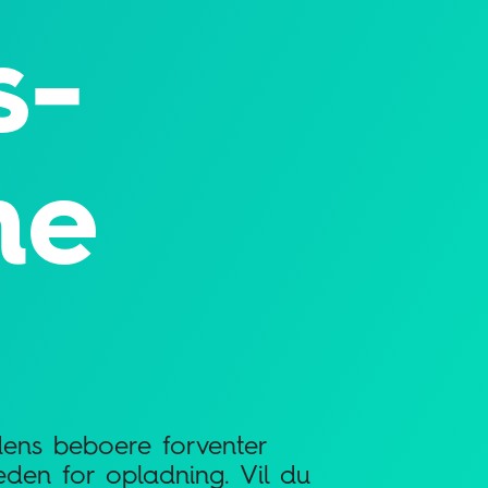
s­
me
dens beboere forventer
eden for opladning. Vil du