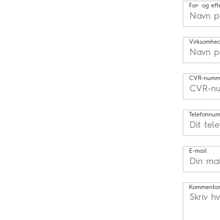
For- og ef
Virksomhe
CVR-numm
Telefonnu
E-mail
Kommentar