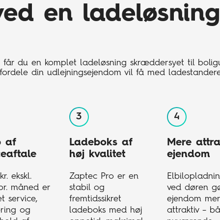
ved en ladeløsning
får du en komplet ladeløsning skræddersyet til bolig
e fordele din udlejningsejendom vil få med ladestandere
b af
Ladeboks af
Mere attra
ceaftale
høj kvalitet
ejendom
r. ekskl.
Zaptec Pro er en
Elbilopladnin
r. måned er
stabil og
ved døren gø
et service,
fremtidssikret
ejendom me
ring og
ladeboks med høj
attraktiv – b