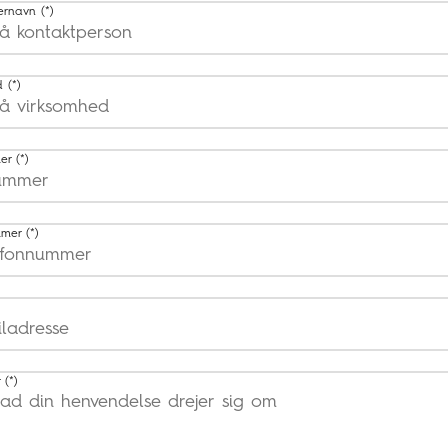
ternavn
d
er
mmer