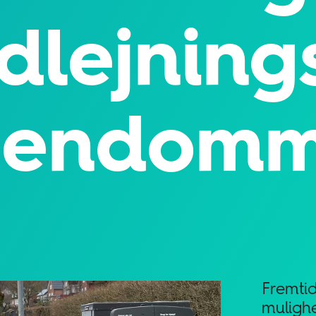
dlejning
jendom
Fremti
muligh