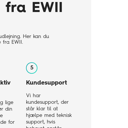
 fra EWII
udlejning. Her kan du
 fra EWII.
ktiv
Kundesupport
Vi har
kundesupport, der
g lige
står klar til at
r din
hjælpe med teknisk
re
support, hvis
åde for