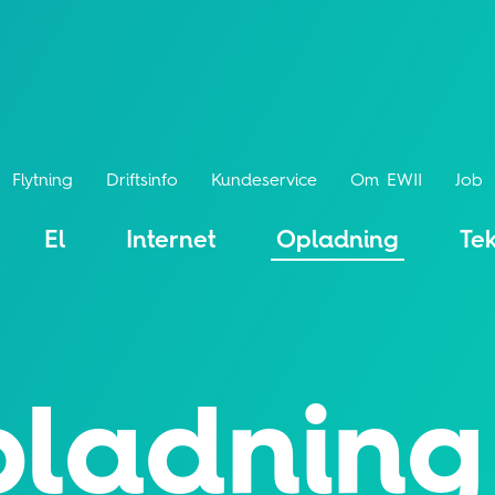
Flytning
Driftsinfo
Kundeservice
Om EWII
Job
El
Internet
Opladning
Te
ladning 