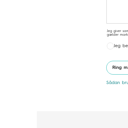
Jeg giver sa
gælder marke
Jeg be
Ring m
Sådan bru