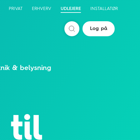
PRIVAT
ERHVERV
UDLEJERE
INSTALLATØR
Log på
Søg
knik & belysning
til