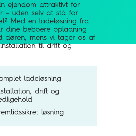
n ejendom attraktivt for
ter – uden selv at stå for
et? Med en ladeløsning fra
år dine beboere opladning
ed døren, mens vi tager os af
installation til drift og
.
omplet ladeløsning
nstallation, drift og
edligehold
remtidssikret løsning