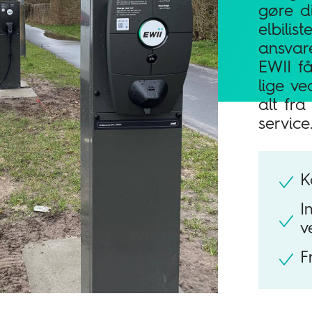
gøre di
elbilis
ansvar
EWII f
lige v
alt fra 
service
K
I
v
F