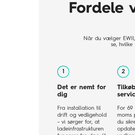
Fordele 
Når du vælger EWII, 
se, hvilk
Det er nemt for
Tilkø
dig
servi
Fra installation til
For 69 k
drift og vedligehold
moms p
– vi sørger for, at
du sikr
ladeinfrastrukturen
opdate