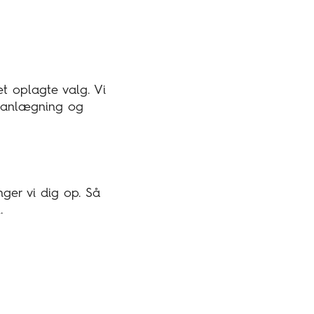
t oplagte valg. Vi
planlægning og
nger vi dig op. Så
.