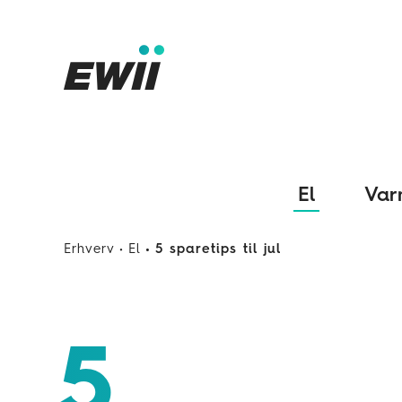
El
Var
Erhverv
El
5 sparetips til jul
5