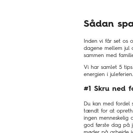
Sådan spar
Inden vi får set os 
dagene mellem jul o
sammen med familie
Vi har samlet 5 tip
energien i juleferie
#1 Skru ned f
Du kan med fordel s
tændt for at opret
ingen menneskelig a
god første dag på j
møder på arbejde ig