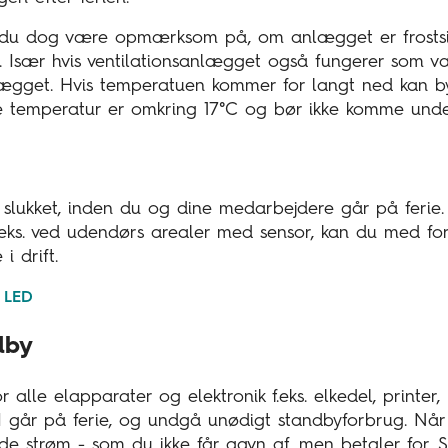
l du dog være opmærksom på, om anlægget er frostsik
d. Især hvis ventilationsanlægget også fungerer som 
ægget. Hvis temperatuen kommer for langt ned kan b
e temperatur er omkring 17°C og bør ikke komme unde
r slukket, inden du og dine medarbejdere går på ferie. 
f.eks. ved udendørs arealer med sensor, kan du med forde
i drift.
l LED
dby
r alle elapparater og elektronik f.eks. elkedel, printer,
 går på ferie, og undgå unødigt standbyforbrug. Når 
e strøm - som du ikke får gavn af, men betaler for. Så 