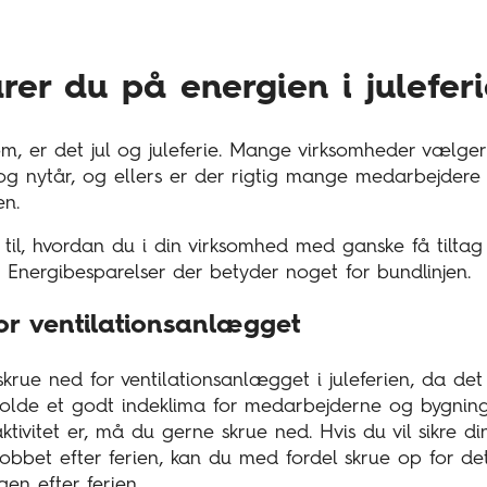
er du på energien i julefer
om, er det jul og juleferie. Mange virksomheder vælger
g nytår, og ellers er der rigtig mange medarbejdere 
n.
s til, hvordan du i din virksomhed med ganske få tilta
n. Energibesparelser der betyder noget for bundlinjen.
or ventilationsanlægget
krue ned for ventilationsanlægget i juleferien, da de
holde et godt indeklima for medarbejderne og bygnin
ktivitet er, må du gerne skrue ned. Hvis du vil sikre 
obbet efter ferien, kan du med fordel skrue op for de
en efter ferien.