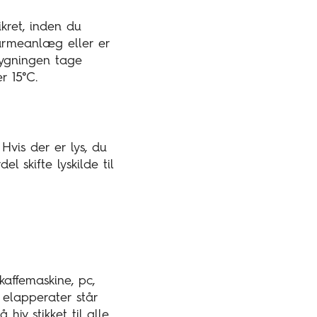
ret, inden du
varmeanlæg eller er
ygningen tage
r 15°C.
Hvis der er lys, du
l skifte lyskilde til
 kaffemaskine, pc,
elapperater står
hiv stikket til alle