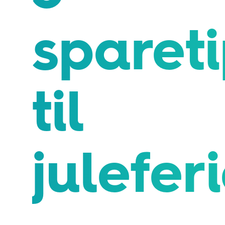
sparet
til
julefer