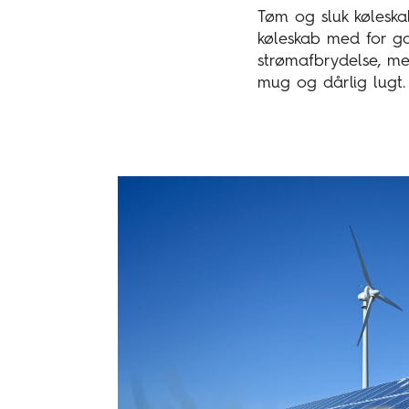
Tøm og sluk kølesk
køleskab med for g
strømafbrydelse, me
mug og dårlig lugt