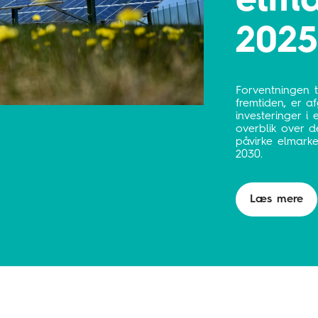
elma
2025
Forventningen ti
fremtiden, er 
investeringer i 
overblik over d
påvirke elmarke
2030.
Læs mere