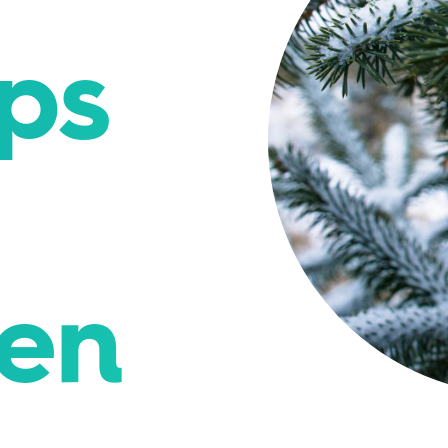
ips
ien