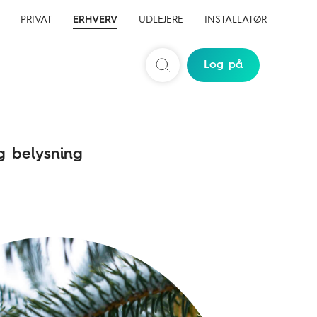
PRIVAT
ERHVERV
UDLEJERE
INSTALLATØR
Log på
Søg
g belysning