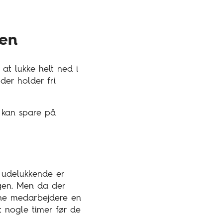
ien
 at lukke helt ned i
der holder fri
g kan spare på
t udelukkende er
gen. Men da der
dine medarbejdere en
t nogle timer før de