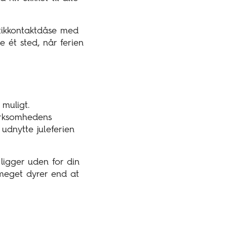
stikkontaktdåse med
e ét sted, når ferien
muligt.
irksomhedens
udnytte juleferien
igger uden for din
 meget dyrer end at