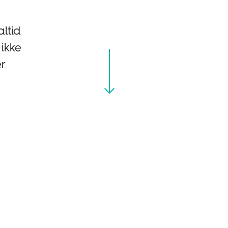
ltid
ikke
r