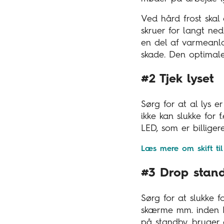
Ved hård frost ska
skruer for langt ne
en del af varmeanl
skade. Den optimal
#2 Tjek lyset
Sørg for at al lys e
ikke kan slukke for 
LED, som er billigere 
Læs mere om skift ti
#3 Drop stan
Sørg for at slukke fo
skærme mm. inden I
på standby, bruger d