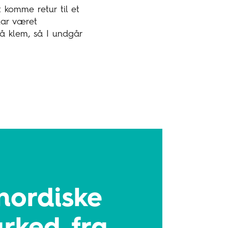
komme retur til et
har været
på klem, så I undgår
nordiske