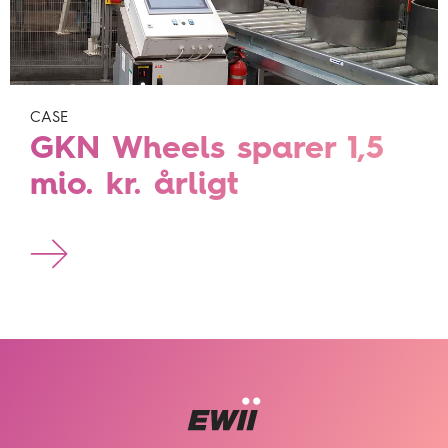
CASE
GKN Wheels sparer 1,5
mio. kr. årligt