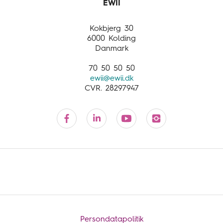
Nyheder
About EWII
Products and services
Kokbjerg 30
Customer service
6000 Kolding
Danmark
70 50 50 50
ewii@ewii.dk
CVR. 28297947
Persondatapolitik