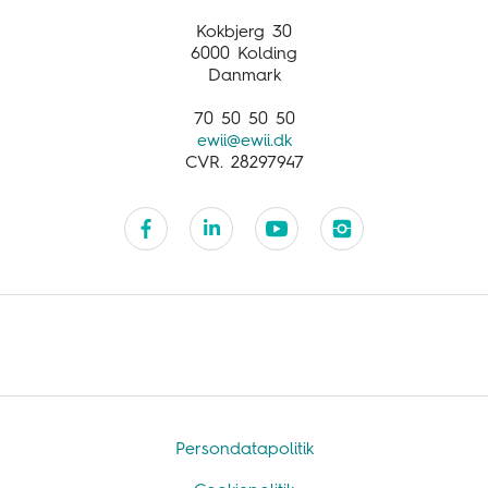
Customer service
Kokbjerg 30
6000 Kolding
Danmark
70 50 50 50
ewii@ewii.dk
CVR. 28297947
Persondatapolitik