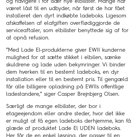
og navigere i for især nye elbilister. Mange har
været låst til en udbyder, når først de har fået
installeret den dyrt indkøbte ladeboks. Ligesom
afskaffelsen af elafgiften overflødiggjorde de
serviceaftaler, som elbilister benyttede sig af for
at opnå refusion.
”Med Lade El-produkterne giver EWII kunderne
mulighed for at sætte stikket i elbilen, sænke
skuldrene og lade uden bekymringer. Vi binder
dem hverken til en bestemt ladeboks, en dyr
installation eller til en bestemt pris. Til gengæld
får alle billigere opladning på EWIIs offentlige
ladestandere,” siger Casper Brejnbjerg Olsen.
Særligt de mange elbilister, der bor i
etageejendom eller andre steder, hvor det ikke
er muligt at få egen ladeboks derhjemme, kan få
glæde af produktet Lade El UDEN ladeboks.
Her får de en enkel løsning, der passer til en