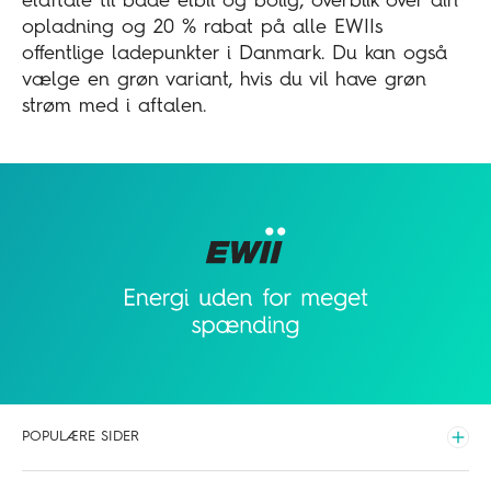
elaftale til både elbil og bolig, overblik over din
opladning og 20 % rabat på alle EWIIs
offentlige ladepunkter i Danmark. Du kan også
vælge en grøn variant, hvis du vil have grøn
strøm med i aftalen.
POPULÆRE SIDER
Udvid
Elpriser time for time