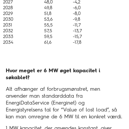
2027
48,0
-4,2
2028
49,8
-6,0
2029
51,8
-8,0
2030
53,6
-9,8
2031
55,5
-11,7
2032
57,5
-13,7
2033
59,5
-15,7
2034
61,6
-17,8
Hvor meget er 6 MW øget kapacitet i
søkablet?
Alt afhænger af forbrugsmønstret, men
anvender man standarddata fra
EnergiDataService (Energinet) og
Energistyrelsens tal for “Value of lost load”, så
kan man omregne de 6 MW til en konkret værdi.
1 MW kapacitet, der anvendes konstant, giver