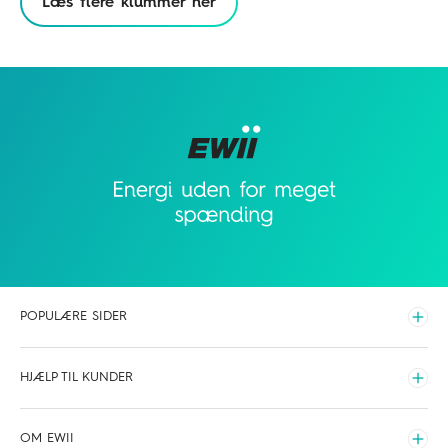
Læs flere klummer her
POPULÆRE SIDER
Udvid
Elpriser time for time
HJÆLP TIL KUNDER
Hvilken elaftale skal du vælge
Udvid
Opladning
Driftsinfo
OM EWII