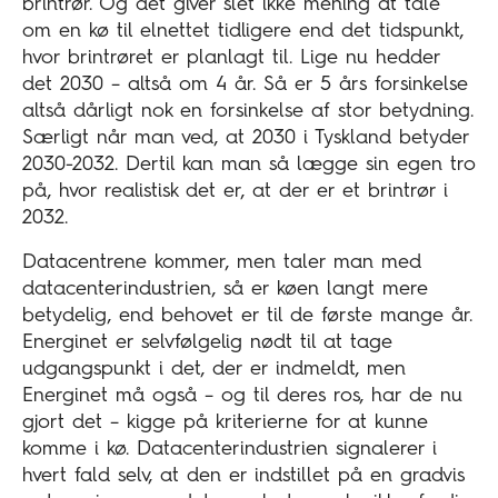
brintrør. Og det giver slet ikke mening at tale
om en kø til elnettet tidligere end det tidspunkt,
hvor brintrøret er planlagt til. Lige nu hedder
det 2030 – altså om 4 år. Så er 5 års forsinkelse
altså dårligt nok en forsinkelse af stor betydning.
Særligt når man ved, at 2030 i Tyskland betyder
2030-2032. Dertil kan man så lægge sin egen tro
på, hvor realistisk det er, at der er et brintrør i
2032.
Datacentrene kommer, men taler man med
datacenterindustrien, så er køen langt mere
betydelig, end behovet er til de første mange år.
Energinet er selvfølgelig nødt til at tage
udgangspunkt i det, der er indmeldt, men
Energinet må også – og til deres ros, har de nu
gjort det – kigge på kriterierne for at kunne
komme i kø. Datacenterindustrien signalerer i
hvert fald selv, at den er indstillet på en gradvis