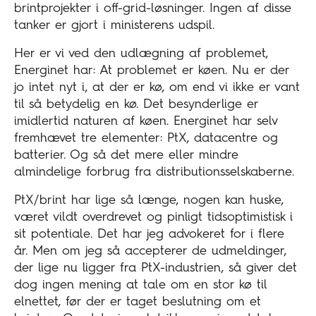
brintprojekter i off-grid-løsninger. Ingen af disse
tanker er gjort i ministerens udspil.
Her er vi ved den udlægning af problemet,
Energinet har: At problemet er køen. Nu er der
jo intet nyt i, at der er kø, om end vi ikke er vant
til så betydelig en kø. Det besynderlige er
imidlertid naturen af køen. Energinet har selv
fremhævet tre elementer: PtX, datacentre og
batterier. Og så det mere eller mindre
almindelige forbrug fra distributionsselskaberne.
PtX/brint har lige så længe, nogen kan huske,
været vildt overdrevet og pinligt tidsoptimistisk i
sit potentiale. Det har jeg advokeret for i flere
år. Men om jeg så accepterer de udmeldinger,
der lige nu ligger fra PtX-industrien, så giver det
dog ingen mening at tale om en stor kø til
elnettet, før der er taget beslutning om et