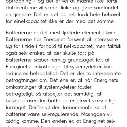
optrapning – og det er vel at mærke ikke, fordi
datacentrene vil være flinke og gøre samfundet
en tjeneste. Det er slet og ret, fordi hele behovet
for elnetkapacitet ikke er der med det samme.
Batterierne er det mest fjollede element i køen.
Batterierne har Energinet forsømt at interessere
sig for i tide i forhold til netkapacitet, men faktisk
også selv ønsket, at der skulle fart på.
Batterierne skaber nemlig grundlaget for, at
Energinets omkostninger til systemydelser kan
reduceres betragteligt. Det er der to interessante
betragtninger om: Det ene er, at når Energinets
omkostninger til systemydelser falder
betragteligt, så afspejler det samtidig, at
businesscasen for batterier er blevet væsentligt
forringet. Derfor vil den fænomenale kø af
batterier være selvregulerende. Mængden vil
aldrig komme. Den anden er, at Energinet selv