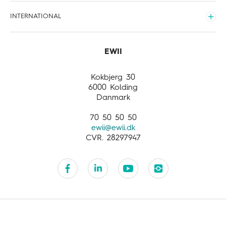
Kundefordele
Nyheder
EWII Energi
INTERNATIONAL
Meld flytning
Sponsorater
EWII Opladning
Udvid
Opdag mere
International
Business activities
Customer service
Kokbjerg 30
6000 Kolding
Danmark
70 50 50 50
ewii@ewii.dk
CVR. 28297947