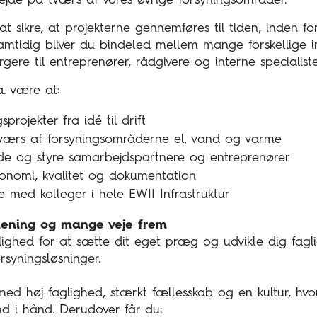
at sikre, at projekterne gennemføres til tiden, inden 
Samtidig bliver du bindeled mellem mange forskellige i
re til entreprenører, rådgivere og interne specialiste
a. være at:
rojekter fra idé til drift
ærs af forsyningsområderne el, vand og varme
e og styre samarbejdspartnere og entreprenører
økonomi, kvalitet og dokumentation
 med kolleger i hele EWII Infrastruktur
mening og mange veje frem
ighed for at sætte dit eget præg og udvikle dig faglig
rsyningsløsninger.
 med høj faglighed, stærkt fællesskab og en kultur, hv
d i hånd. Derudover får du: