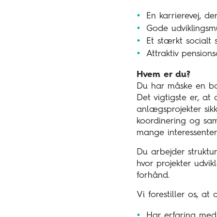
En karrierevej, d
Gode udviklingsm
Et stærkt socialt
Attraktiv pensio
Hvem er du?
Du har måske en bag
Det vigtigste er, at
anlægsprojekter sik
koordinering og sam
mange interessenter
Du arbejder struktur
hvor projekter udvik
forhånd.
Vi forestiller os, at 
Har erfaring med 