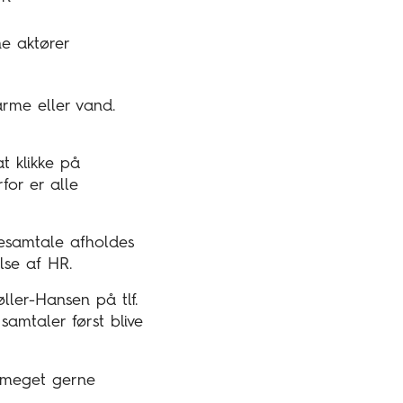
ne aktører
arme eller vand.
t klikke på
for er alle
stesamtale afholdes
se af HR.
ller-Hansen på tlf.
samtaler først blive
u meget gerne