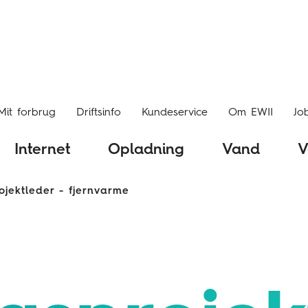
Mit forbrug
Driftsinfo
Kundeservice
Om EWII
Jo
Internet
Opladning
Vand
V
jektleder - fjernvarme