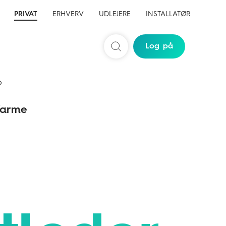
PRIVAT
ERHVERV
UDLEJERE
INSTALLATØR
Log på
Søg
b
arme