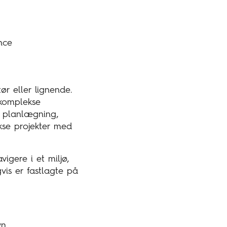
nce
r eller lignende.
 komplekse
m planlægning,
kse projekter med
igere i et miljø,
gvis er fastlagte på
yn