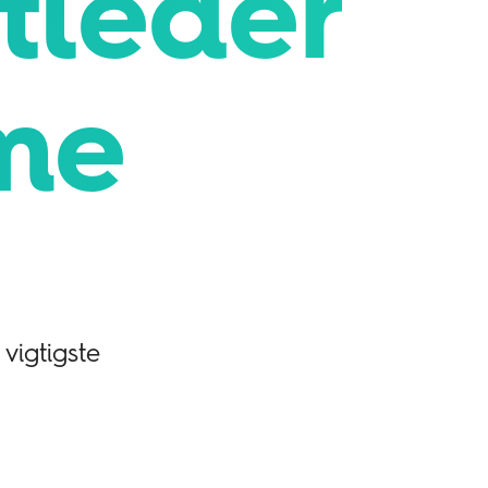
tleder
rme
vigtigste