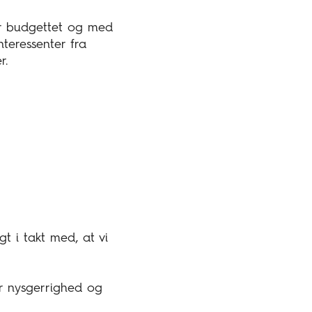
for budgettet og med
nteressenter fra
r.
t i takt med, at vi
or nysgerrighed og