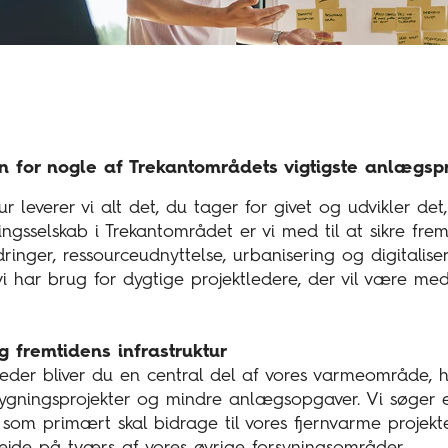
en for nogle af Trekantområdets vigtigste anlægspr
ur leverer vi alt det, du tager for givet og udvikler de
ingsselskab i Trekantområdet er vi med til at sikre fre
ringer, ressourceudnyttelse, urbanisering og digitalis
vi har brug for dygtige projektledere, der vil være med 
g fremtidens infrastruktur
der bliver du en central del af vores varmeområde, h
ygningsprojekter og mindre anlægsopgaver. Vi søger 
som primært skal bidrage til vores fjernvarme projekte
ejde på tværs af vores øvrige forsyningsområder.