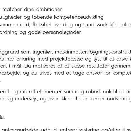
er matcher dine ambitioner
uligheder og løbende kompetenceudvikling
 sammenhold, fleksibel hverdag og sund work-life bala
nsordning og gode personalegoder
grund som ingeniør, maskinmester, bygningskonstruktø
 du har erfaring med projektledelse og lyst til at drive
kert i mål. Du motiveres af at skabe resultater genne
arbejde, og du trives med at tage ansvar for komple
.
eret og målrettet, men er samtidig robust nok til at nav
ler sig undervejs, og hvor ikke alle processer nødvendi
du:
anlægsarbejde, udbud, entreprisestyring og/eller tils