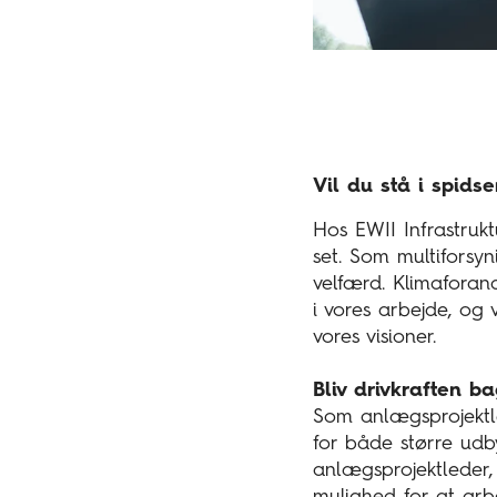
Vil du stå i spids
Hos EWII Infrastrukt
set. Som multiforsyn
velfærd. Klimaforand
i vores arbejde, og 
vores visioner.
Bliv drivkraften ba
Som anlægsprojektle
for både større udb
anlægsprojektleder, 
mulighed for at arb