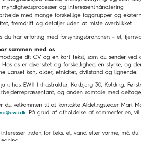
r myndighedsprocesser og interessenthåndtering
amarbejde med mange forskellige faggrupper og ekster
tet, fremdrift og detaljer uden at miste overblikket
is du har erfaring med forsyningsbranchen – el, fjernv
spor sammen med os
 modtage dit CV og en kort tekst, som du sender ved a
os os er diversitet og forskellighed en styrke, og der
 uanset køn, alder, etnicitet, civilstand og lignende.
juni hos EWII Infrastruktur, Kokbjerg 30, Kolding. Før
bejderrepræsentant, og anden samtale med deltagel
r du velkommen til at kontakte Afdelingsleder Mari Mø
. På grud af afholdelse af sommerferien, vil 
o@ewii.dk
interesser inden for f.eks. el, vand eller varme, må d
søgning.