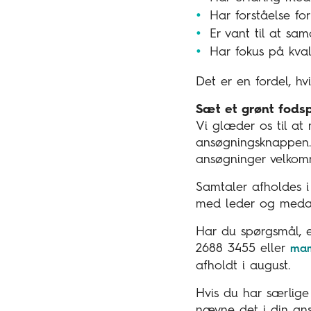
Har forståelse fo
Er vant til at s
Har fokus på kvali
Det er en fordel, hv
Sæt et grønt fod
Vi glæder os til at
ansøgningsknappen. H
ansøgninger velkomne
Samtaler afholdes i 
med leder og medar
Har du spørgsmål, e
2688 3455 eller
mam
afholdt i august.
Hvis du har særlige 
nævne det i din an