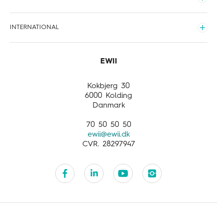
Tv & streaming
Forstå din regning
Job og karriere
Udvid
Kundefordele
Nyheder
EWII Energi
INTERNATIONAL
Meld flytning
Sponsorater
EWII Opladning
Udvid
Opdag mere
International
Business activities
Customer service
Kokbjerg 30
6000 Kolding
Danmark
70 50 50 50
ewii@ewii.dk
CVR. 28297947