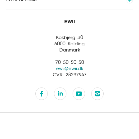
INTERNATIONAL
Meld flytning
Sponsorater
EWII Opladning
Udvid
Opdag mere
International
Business activities
Customer service
Kokbjerg 30
6000 Kolding
Danmark
70 50 50 50
ewii@ewii.dk
CVR. 28297947