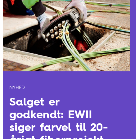
NYHED
Salget er
godkendt: EWII
siger farvel til 20-