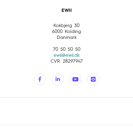
Opdag mere
International
Business activities
Customer service
Kokbjerg 30
6000 Kolding
Danmark
70 50 50 50
ewii@ewii.dk
CVR. 28297947