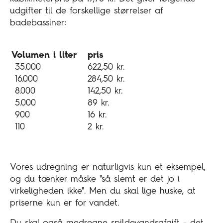
udgifter til de forskellige størrelser af
badebassiner:
Volumen i liter
pris
35.000
622,50 kr.
16.000
284,50 kr.
8.000
142,50 kr.
5.000
89 kr.
900
16 kr.
110
2 kr.
Vores udregning er naturligvis kun et eksempel,
og du tænker måske "så slemt er det jo i
virkeligheden ikke". Men du skal lige huske, at
priserne kun er for vandet.
Du skal også medregne spildevandsafgift - det