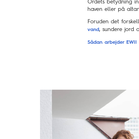
Ordets betydning ind
haven eller på altan
Foruden det forskell
, sundere jord 
vand
Sådan arbejder EWII 