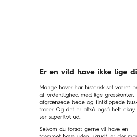
Er en vild have ikke lige d
Mange haver har historisk set været 
af ordentlighed med lige græskanter,
afgrænsede bede og fintklippede bus
træer. Og det er altså også helt okay
ser superflot ud.
Selvom du forsat gerne vil have en
tæmmet have uden ukrudt, er der ma