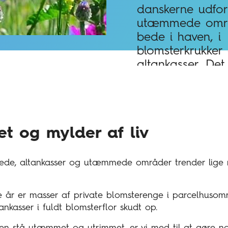
danskerne udfo
utæmmede omr
bede i haven, i
blomsterkrukker
altankasser. Det
have, vi er vild
tet og mylder af liv
bede, altankasser og utæmmede områder trender lige n
e år er masser af private blomsterenge i parcelhuso
nkasser i fuldt blomsterflor skudt op.
en stå utæmmet og utrimmet, er vi med til at gøre n