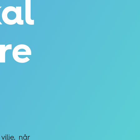
al
re
vilje, når