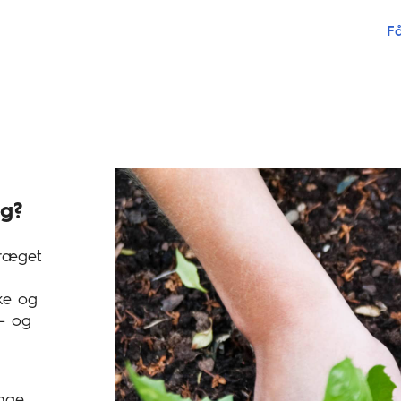
Få
ig?
præget
ke og
 - og
nge