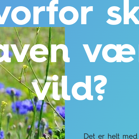
vorfor sk
aven væ
vild?
Det er helt med 