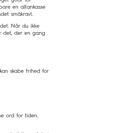
 bare en altankasse
ndet småkravl.
det. Når du ikke
r det, der en gang
kan skabe frihed for
e ord for tiden.