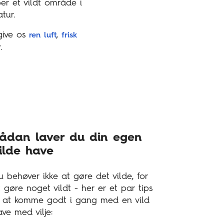
ber et vildt område i
tur.
 give os
,
ren luft
frisk
r.
ådan laver du din egen
ilde have
u behøver ikke at gøre det vilde, for
t gøre noget vildt - her er et par tips
il at komme godt i gang med en vild
ave med vilje: