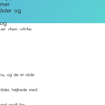
rmer
åder og
 og
 er den vilde
e med.
u, og de er vilde
mråder, højbede med
oget godt for