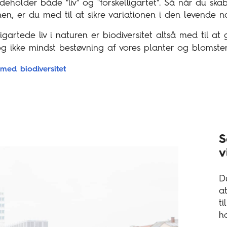
eholder både "liv" og "forskelligartet". Så når du ska
en, er du med til at sikre variationen i den levende na
igartede liv i naturen er biodiversitet altså med til at
og ikke mindst bestøvning af vores planter og blomste
med biodiversitet
S
v
D
a
t
h