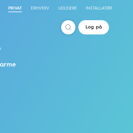
PRIVAT
ERHVERV
UDLEJERE
INSTALLATØR
Log på
Søg
b
arme