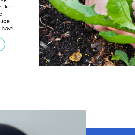
et kan
e
ruge
 have.