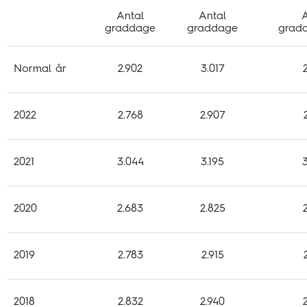
Antal
Antal
A
graddage
graddage
grad
Normal år
2.902
3.017
2022
2.768
2.907
2021
3.044
3.195
2020
2.683
2.825
2019
2.783
2.915
2018
2.832
2.940