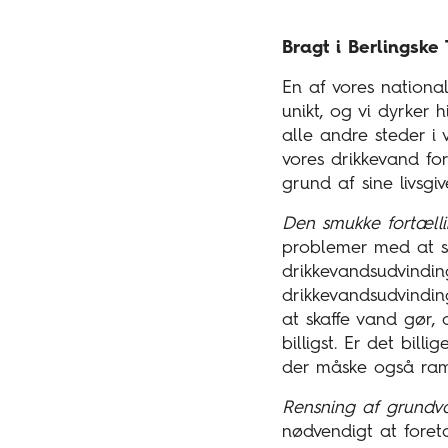
Bragt i Berlingske
En af vores nationa
unikt, og vi dyrker
alle andre steder i
vores drikkevand fo
grund af sine livsgi
Den smukke fortæll
problemer med at sk
drikkevandsudvindin
drikkevandsudvindi
at skaffe vand gør, 
billigst. Er det bi
der måske også ram
Rensning af grundv
nødvendigt at foret