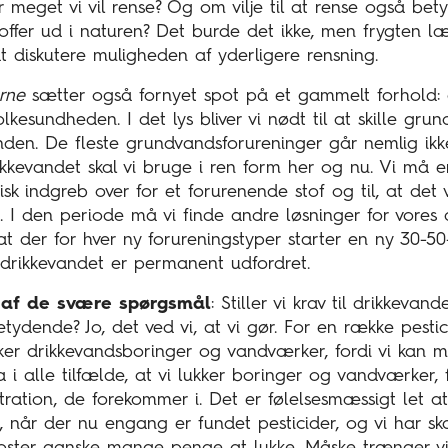
 meget vi vil rense? Og om vilje til at rense også betyde
toffer ud i naturen? Det burde det ikke, men frygten 
 at diskutere muligheden af yderligere rensning.
rne
sætter også fornyet spot på et gammelt forhold: 
olkesundheden. I det lys bliver vi nødt til at skille gr
nden. De fleste grundvandsforureninger går nemlig ik
kkevandet skal vi bruge i ren form her og nu. Vi må e
isk indgreb over for et forurenende stof og til, at det 
. I den periode må vi finde andre løsninger for vores 
t der for hver ny forureningstyper starter en ny 30-50
 drikkevandet er permanent udfordret.
e af de svære spørgsmål
: Stiller vi krav til drikkevan
ydende? Jo, det ved vi, at vi gør. For en række pestic
ker drikkevandsboringer og vandværker, fordi vi kan m
 i alle tilfælde, at vi lukker boringer og vandværker, 
tration, de forekommer i. Det er følelsesmæssigt let at
e, når der nu engang er fundet pesticider, og vi har s