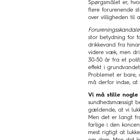
Spørgsmålet er, hvor
flere forurenende s
over villigheden til
Forureningsskandale
stor betydning for f
drikkevand fra hina
videre væk, men dri
30-50 år fra et polit
effekt i grundvandet
Problemet er bare, a
må derfor indse, at
Vi må stille nogl
sundhedsmæssigt bet
gældende, at vi luk
Men det er langt fra
farlige i den koncen
mest rigtigt at lukk