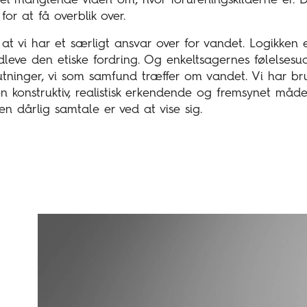
del manglende viden om, hvor forureningskilderne er. 
for at få overblik over.
, at vi har et særligt ansvar over for vandet. Logikken e
dleve den etiske fordring. Og enkeltsagernes følelsesu
utninger, vi som samfund træffer om vandet. Vi har br
 konstruktiv, realistisk erkendende og fremsynet måde
 en dårlig samtale er ved at vise sig.