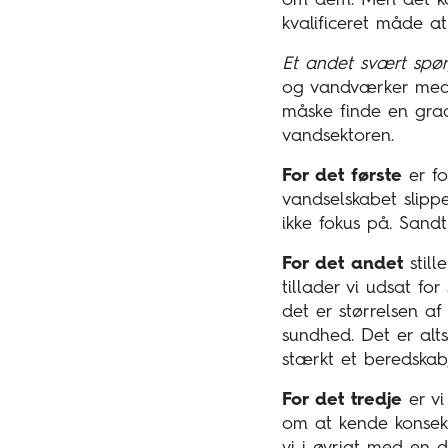
om dem. Men det ko
kvalificeret måde a
Et andet svært spø
og vandværker med p
måske finde en gra
vandsektoren.
For det første
er fo
vandselskabet slippe
ikke fokus på. Sand
For det andet
still
tillader vi udsat fo
det er størrelsen a
sundhed. Det er alts
stærkt et beredskab
For det tredje
er vi
om at kende konsek