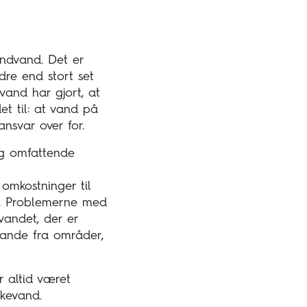
undvand. Det er
dre end stort set
and har gjort, at
t til: at vand på
ansvar over for.
og omfattende
omkostninger til
e. Problemerne med
evandet, der er
stande fra områder,
r altid været
kkevand.