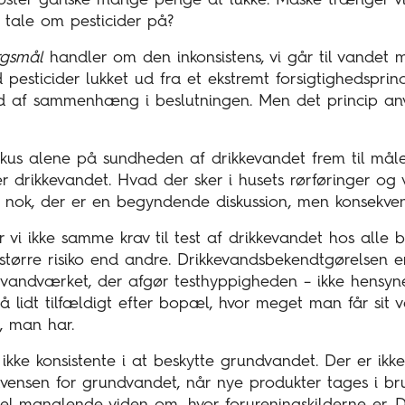
ster ganske mange penge at lukke. Måske trænger vi 
t tale om pesticider på?
rgsmål
handler om den inkonsistens, vi går til vandet 
esticider lukket ud fra et ekstremt forsigtighedsprin
d af sammenhæng i beslutningen. Men det princip anv
kus alene på sundheden af drikkevandet frem til måle
r drikkevandet. Hvad der sker i husets rørføringer og 
t nok, der er en begyndende diskussion, men konsekve
er vi ikke samme krav til test af drikkevandet hos alle
r større risiko end andre. Drikkevandsbekendtgørelsen e
f vandværket, der afgør testhyppigheden – ikke hensyne
å lidt tilfældigt efter bopæl, hvor meget man får sit v
, man har.
 ikke konsistente i at beskytte grundvandet. Der er ikke 
vensen for grundvandet, når nye produkter tages i b