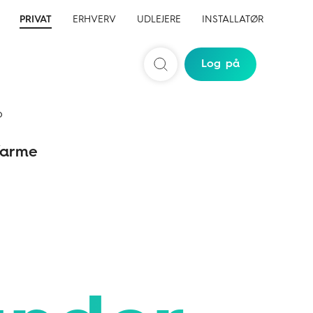
PRIVAT
ERHVERV
UDLEJERE
INSTALLATØR
Log på
Søg
b
arme