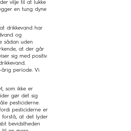
r vilje til at lukke
lægger en tung dyne
at drikkevand har
undvand og
ke sådan uden
rkende, at der går
viser sig med positiv
drikkevand.
-årig periode. Vi
det, som ikke er
ider gør det sig
åle pesticiderne.
fordi pesticiderne er
 forstå, at det lyder
kabt bevidstheden