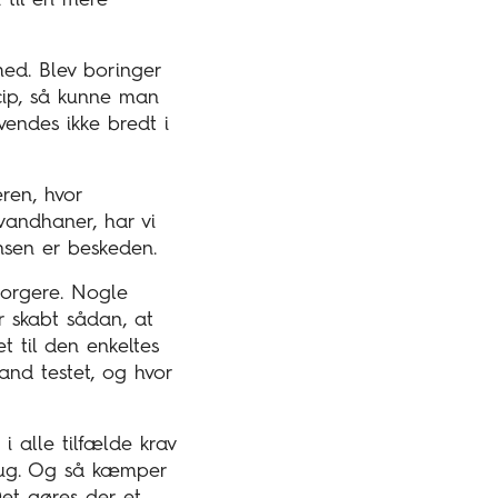
til en mere
med. Blev boringer
cip, så kunne man
endes ikke bredt i
ren, hvor
vandhaner, har vi
nsen er beskeden.
 borgere. Nogle
r skabt sådan, at
t til den enkeltes
and testet, og hvor
i alle tilfælde krav
rug. Og så kæmper