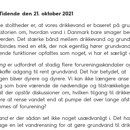
 Tidende den 21. oktober 2021
le stoltheder er, at vores drikkevand er baseret på gr
 historien om, hvordan vand i Danmark bare smager be
 verden. Det stærke bånd mellem drikkevand og grundv
rbindes med en etik, der nok egentlig hører grundvande
vende funktioner opfattes som noget, vi har et særligt 
ing
er udfordret af stadig flere forureningsskandaler 
affe adgang til rent grundvand. Det har betydet, at
gen bliver dyrere og dyrere. Vi kan ikke længere anse 
ng som bare værende de nødvendige og tilstrækkelig
at der opstår diskussioner om, hvilken tilgang til drikk
lligere at rense vandet end at pumpe det over lange af
mes af forurening?
and
er der sådan set ikke noget usædvanligt i. Det ha
age en let vandrensning for at gøre grundvand til dri