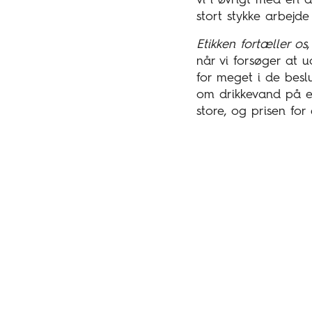
vi i øvrigt med en 
stort stykke arbejde 
Etikken fortæller os
når vi forsøger at u
for meget i de besl
om drikkevand på en
store, og prisen for