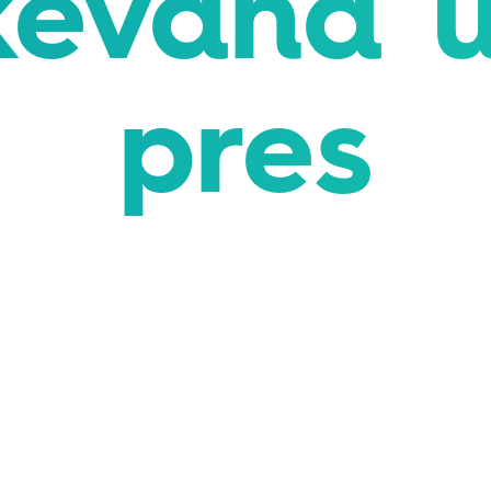
kevand 
pres