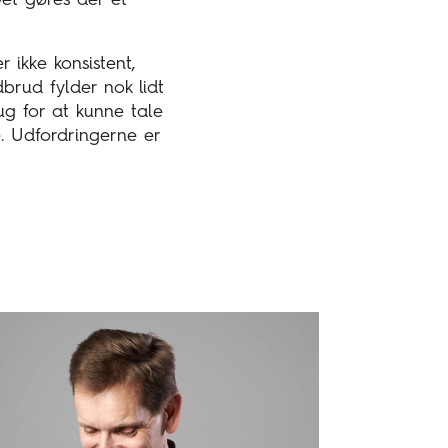
Det gøres der et
r ikke konsistent,
dbrud fylder nok lidt
ug for at kunne tale
. Udfordringerne er