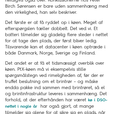
heldigvis også over. Konklusionerne hos Peter
Birch Sørensen er bare uden sammenhæng med
den virkelighed, han selv beskriver.
Det første er at få ryddet op i køen. Meget af
efterspørgslen tæller dobbelt. Det ved vi. Et
batteri tilmelder sig gladelig flere steder i nettet
for at tage den plads, der først bliver ledig.
Tilsvarende kan et datacenter i køen optræde i
både Danmark, Norge, Sverige og Finland.
Det andet er at få et tidsmæssigt overblik over
køen. PtX-køen må vi eksempelvis stille
spørgsmålstegn ved rimeligheden af, før der er
truffet beslutning om et brintrør – og måske
endda pakke ind sammen med brintrøret, så el
og brintinfrastruktur leveres i sammenhæng. Det
forhold, at der efterhånden har været
kø i DSO-
har også gjort, at mange
nettet i nogle år
tilmelder sig alene for at sikre sig en plads, når