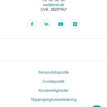
70 50 50 50
ewii@ewii.dk
CVR. 28297947
Persondatapolitik
Cookiepolitik
Kunderettigheder
Tilgængelighedserklæring