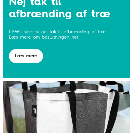
Nej tak til
afbrænding af træ
I EWII siger vi nej tak til afbrænding af træ.
Læs mere om beslutningen her.
Læs mere