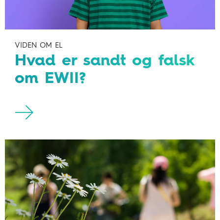
VIDEN OM EL
Hvad er sandt og falsk
om EWII?