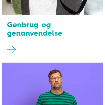
Genbrug og
genanvendelse