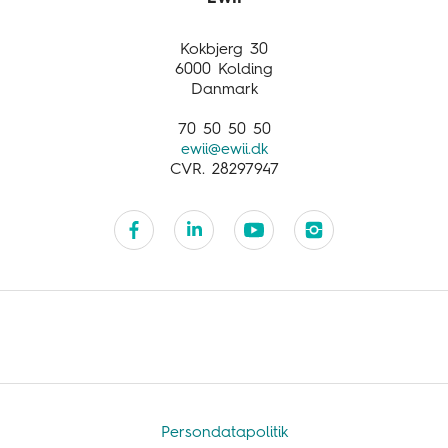
Business activities
Customer service
Kokbjerg 30
6000 Kolding
Danmark
70 50 50 50
ewii@ewii.dk
CVR. 28297947
Persondatapolitik