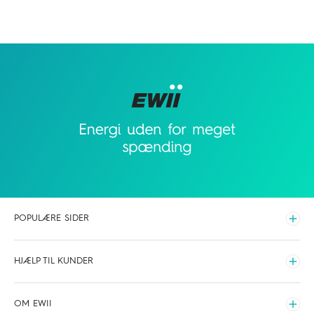
POPULÆRE SIDER
Udvid
Elpriser time for time
HJÆLP TIL KUNDER
Hvilken elaftale skal du vælge
Udvid
Opladning
Driftsinfo
OM EWII