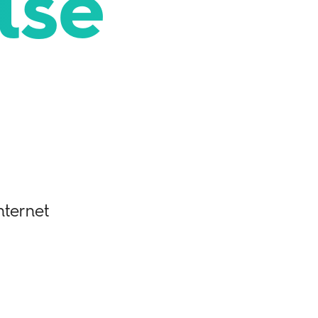
lse
nternet