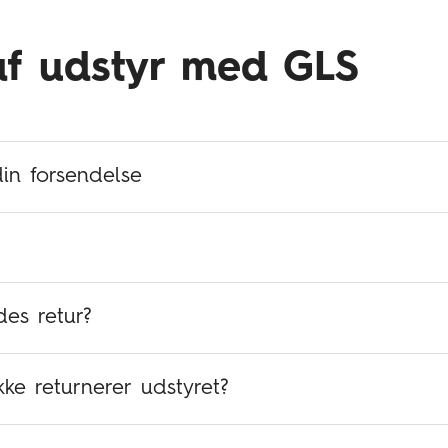
af udstyr med GLS
din forsendelse
boksen også sendes retur?
kke returnerer udstyret?