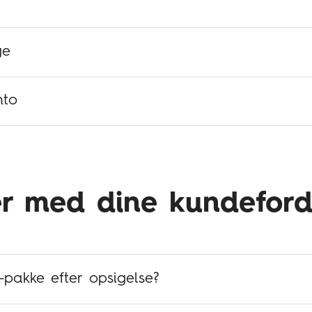
ge
nto
r med dine kundeford
pakke efter opsigelse?