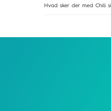
Hvad sker der med Chili s
Kundenummer
Reg. Nr.
Konto Nr.
Fulde navn
Send