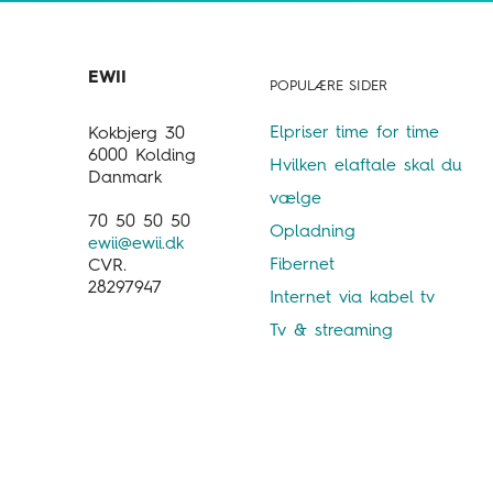
POPULÆRE SIDER
Elpriser time for time
Kokbjerg 30
6000 Kolding
Hvilken elaftale skal du
Danmark
vælge
70 50 50 50
Opladning
ewii@ewii.dk
Fibernet
CVR.
28297947
Internet via kabel tv
Tv & streaming