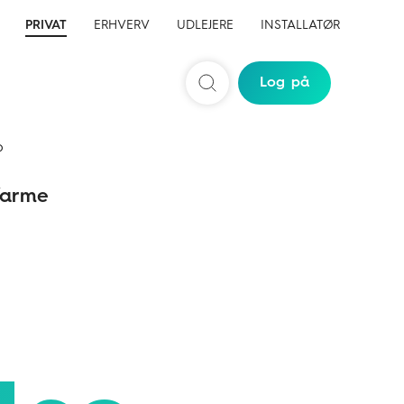
PRIVAT
ERHVERV
UDLEJERE
INSTALLATØR
Log på
Søg
b
arme