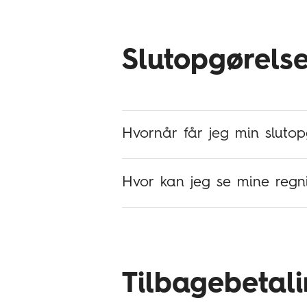
Slutopgørels
Pak udstyret i en kasse beregne
Opret en returlabel i EWIIs retu
Hvornår får jeg min slutop
Påfør returlabel udenpå kassen
Hvor kan jeg se mine regn
Tilbagebetal