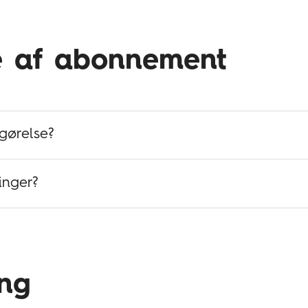
e af abonnement
t til forsendelse
rportal.
gørelse?
inger?
ing