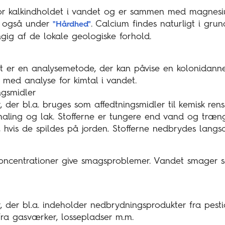
for kalkindholdet i vandet og er sammen med magnes
e også under
. Calcium findes naturligt i grun
"Hårdhed"
ig af de lokale geologiske forhold.
t er en analysemetode, der kan påvise en kolonidann
 med analyse for kimtal i vandet.
ngsmidler
, der bl.a. bruges som affedtningsmidler til kemisk ren
maling og lak. Stofferne er tungere end vand og træng
, hvis de spildes på jorden. Stofferne nedbrydes langs
koncentrationer give smagsproblemer. Vandet smager s
, der bl.a. indeholder nedbrydningsprodukter fra pesti
 fra gasværker, lossepladser m.m.