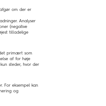
 afgør om der er
ladninger. Analyser
oner (negative
jest tilladelige
s det primært som
else af for høje
kun steder, hvor der
er. For eksempel kan
gnering og