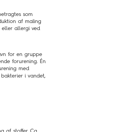
 betragtes som
duktion af maling
eller allergi ved
navn for en gruppe
nde forurening. Én
rurening med
 bakterier i vandet,
g af stoffer. Ca.