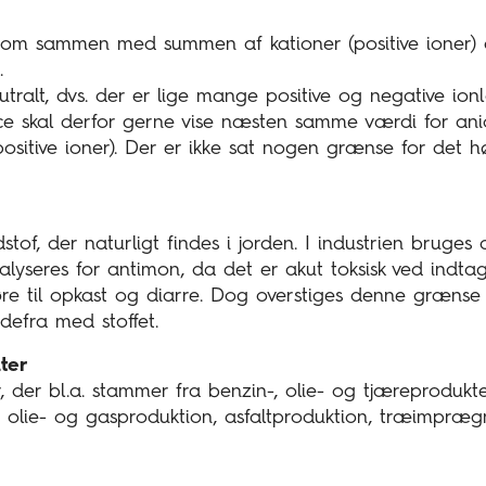
 som sammen med summen af kationer (positive ioner)
.
utralt, dvs. der er lige mange positive og negative ion
e skal derfor gerne vise næsten samme værdi for ani
positive ioner). Der er ikke sat nogen grænse for det hø
tof, der naturligt findes i jorden. I industrien bruge
lyseres for antimon, da det er akut toksisk ved indtag
 til opkast og diarre. Dog overstiges denne grænse 
defra med stoffet.
ter
, der bl.a. stammer fra benzin-, olie- og tjæreprodukt
 olie- og gasproduktion, asfaltproduktion, træimpræ