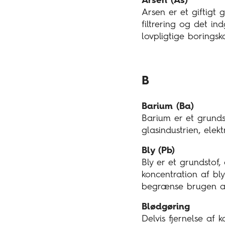
Arsen (As)
Arsen er et giftigt 
filtrering og det in
lovpligtige boringsko
B
Barium (Ba)
Barium er et grundst
glasindustrien, elekt
Bly (Pb)
Bly er et grundstof,
koncentration af bl
begrænse brugen af
Blødgøring
Delvis fjernelse af 