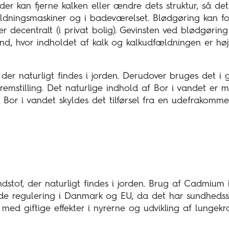
er kan fjerne kalken eller ændre dets struktur, så det
ldningsmaskiner og i badeværelset. Blødgøring kan f
r decentralt (i privat bolig). Gevinsten ved blødgøring
d, hvor indholdet af kalk og kalkudfældningen er hø
 der naturligt findes i jorden. Derudover bruges det i g
emstilling. Det naturlige indhold af Bor i vandet er m
 Bor i vandet skyldes det tilførsel fra en udefrakomme
stof, der naturligt findes i jorden. Brug af Cadmium 
e regulering i Danmark og EU, da det har sundhedssk
 med giftige effekter i nyrerne og udvikling af lungekr