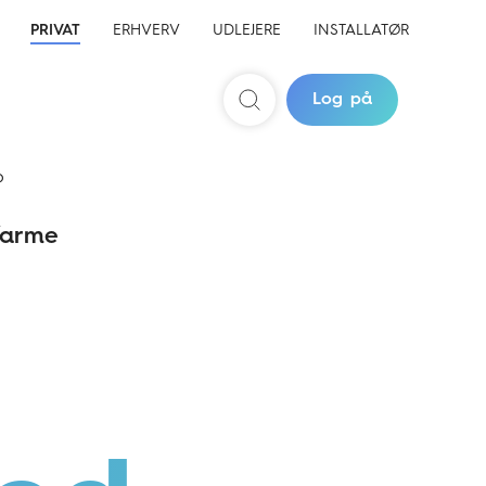
PRIVAT
ERHVERV
UDLEJERE
INSTALLATØR
Log på
Søg
b
arme