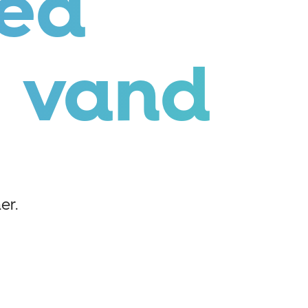
ed
 vand
er.