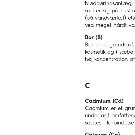
blødgøringsanlæg, d
sætter sig på husho
(på vandværket) elle
ved meget hårdt van
Bor (B)
Bor er et grundstof,
kosmetik og i sæbefr
høj koncentration af
C
Cadmium (Cd)
Cadmium er et grund
underlagt omfattend
sættes i forbindelse