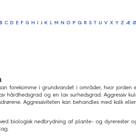
B
C
D
E
F
G
H
I
J
K
L
M
N
O
P
Q
R
S
T
U
V
X
Y
Z
Æ
d
 kan forekomme i grundvandet i områder, hvor jorden er
lav hårdhedsgrad og en lav surhedsgrad. Aggressiv kuld
rørene. Aggressiviteten kan behandles med kalk eller
d biologisk nedbrydning af plante- og dyrerester og 
lag.