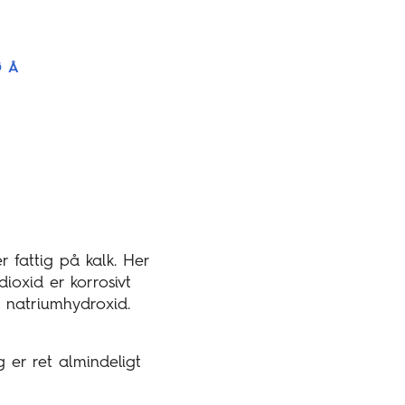
Ø
Å
 fattig på kalk. Her
ioxid er korrosivt
 natriumhydroxid.
er ret almindeligt