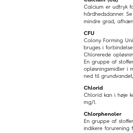
Calcium (Ca)
Calcium er udtryk 
hårdhedsdanner. S
mindre grad, afhæng
CFU
Colony Forming Uni
bruges i forbindelse
Chlorerede opløsni
En gruppe af stoffer
opløsningsmidler i 
ned til grundvandet
Chlorid
Chlorid kan i høje 
mg/l.
Chlorphenoler
En gruppe af stoffer
indikere forurening