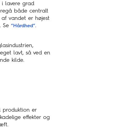
 i lavere grad
oregå både centralt
 af vandet er højest
j. Se
.
”Hårdhed”
lasindustrien,
eget lavt, så ved en
nde kilde.
i produktion er
adelige effekter og
æft.