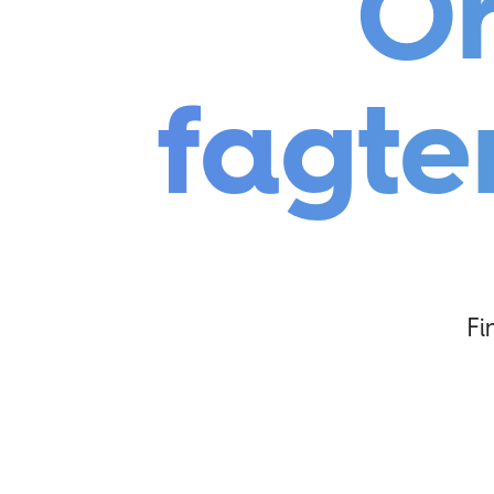
O
fagt
Fi