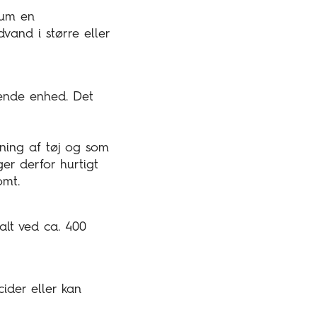
ium en
dvand i større eller
ende enhed. Det
sning af tøj og som
er derfor hurtigt
omt.
alt ved ca. 400
cider eller kan