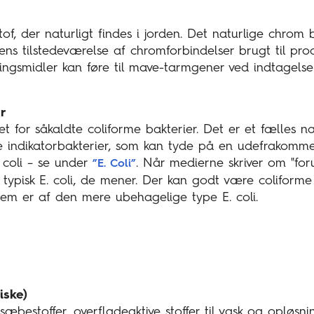
of, der naturligt findes i jorden. Det naturlige chrom
ens tilstedeværelse af chromforbindelser brugt til pro
ngsmidler kan føre til mave-tarmgener ved indtagelse 
r
et for såkaldte coliforme bakterier. Det er et fælles 
e indikatorbakterier, som kan tyde på en udefrakomme
 coli – se under
. Når medierne skriver om "fo
”E. Coli”
t typisk E. coli, de mener. Der kan godt være coliforme
em er af den mere ubehagelige type E. coli.
iske)
sæbestoffer, overfladeaktive stoffer til vask og opløsnin