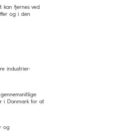
t kan fjernes ved
ffer og i den
e industrier:
n gennemsnitlige
r i Danmark for at
er og