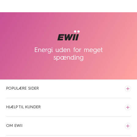
POPULÆRE SIDER
Udvid
Elpriser time for time
HJÆLP TIL KUNDER
Hvilken elaftale skal du vælge
Udvid
Opladning
Driftsinfo
OM EWII
Fibernet
Kundeservice
Udvid