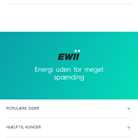
POPULÆRE SIDER
Udvid
Elpriser time for time
HJÆLP TIL KUNDER
Hvilken elaftale skal du vælge
Udvid