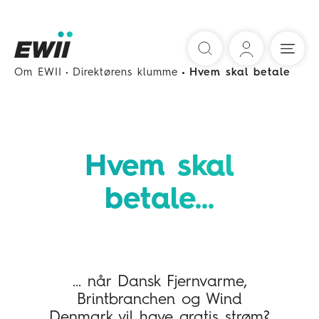
Søg
Om EWII
Direktørens klumme
Hvem skal betale
Hvem skal
betale...
... når Dansk Fjernvarme,
Brintbranchen og Wind
Denmark vil have gratis strøm?