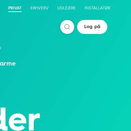
PRIVAT
ERHVERV
UDLEJERE
INSTALLATØR
Log på
Søg
b
arme
der