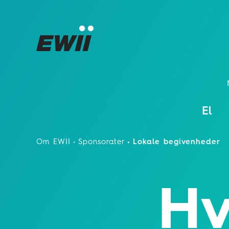
El
Om EWII
Sponsorater
Lokale begivenheder
Hv