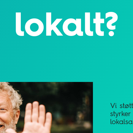
lokalt?
Vi stø
styrker
lokals