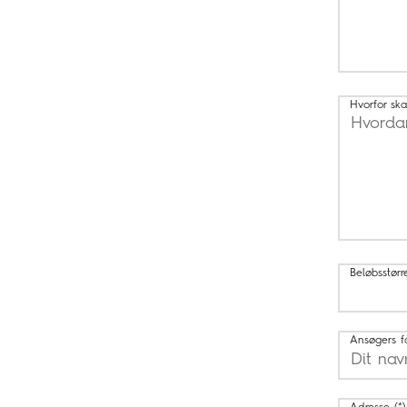
Hvorfor ska
Beløbsstørr
Ansøgers f