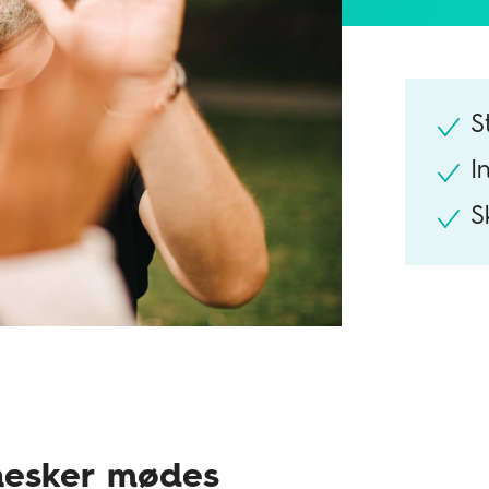
S
I
S
esker mødes