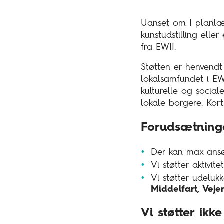
Uanset om I planlægg
kunstudstilling elle
fra EWII.
Støtten er henvendt 
lokalsamfundet i EWI
kulturelle og sociale
lokale borgere. Kort
Forudsætninge
Der kan max ansøg
Vi støtter aktivit
Vi støtter udeluk
Middelfart, Veje
Vi støtter ikke