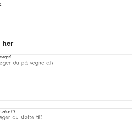
a
 her
nsøger?
rivelse