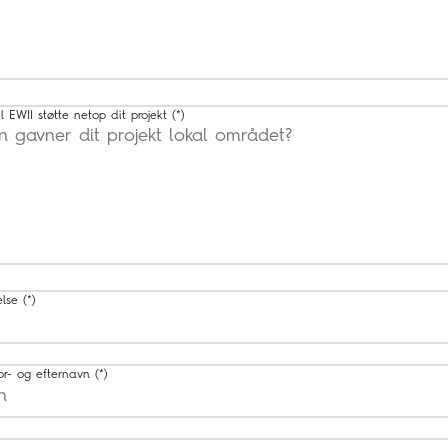
l EWII støtte netop dit projekt
else
or- og efternavn