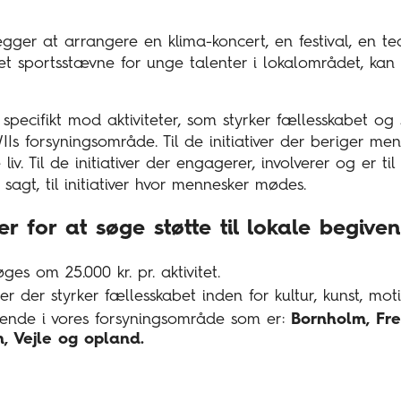
er at arrangere en klima-koncert, en festival, en teat
r et sportsstævne for unge talenter i lokalområdet, kan
specifikt mod aktiviteter, som styrker fællesskabet og
Is forsyningsområde. Til de initiativer der beriger menn
 liv. Til de initiativer der engagerer, involverer og er 
 sagt, til initiativer hvor mennesker mødes.
r for at søge støtte til lokale begive
es om 25.000 kr. pr. aktivitet.
eter der styrker fællesskabet inden for kultur, kunst, moti
kende i vores forsyningsområde som er:
Bornholm, Fre
n, Vejle og opland.