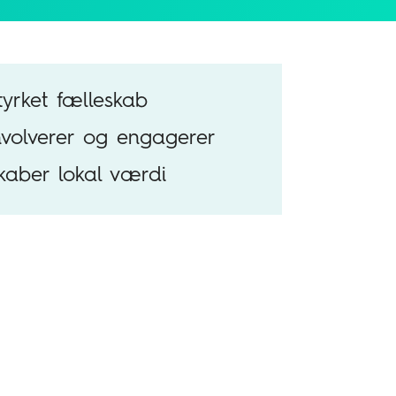
tyrket fælleskab
nvolverer og engagerer
kaber lokal værdi