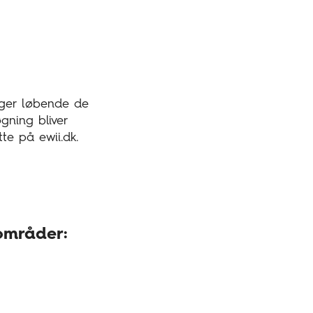
lger løbende de
øgning bliver
te på ewii.dk.
områder: