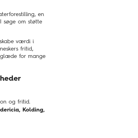
erforestilling, en
 I søge om støtte
 skabe værdi i
eskers fritid,
til glæde for mange
nheder
on og fritid.
dericia, Kolding,