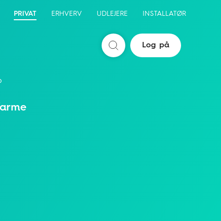
PRIVAT
ERHVERV
UDLEJERE
INSTALLATØR
Log på
Søg
b
arme