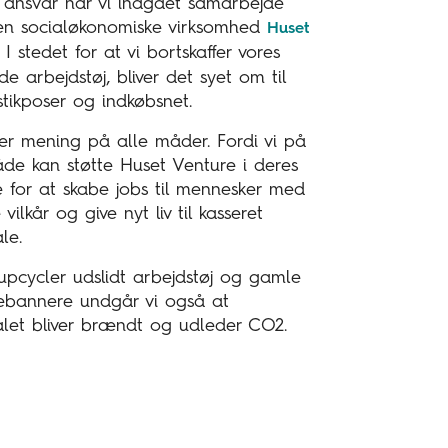
 ansvar har vi indgået samarbejde
n socialøkonomiske virksomhed
Huset
. I stedet for at vi bortskaffer vores
de arbejdstøj, bliver det syet om til
tikposer og indkøbsnet.
er mening på alle måder. Fordi vi på
de kan støtte Huset Venture i deres
 for at skabe jobs til mennesker med
vilkår og give nyt liv til kasseret
ale.
upcycler udslidt arbejdstøj og gamle
ebannere undgår vi også at
alet bliver brændt og udleder CO2.