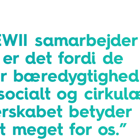
EWII samarbejde
 er det fordi de
r bæredygtighed
ocialt og cirkulæ
erskabet betyder
 meget for os.