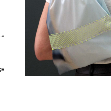
le
ge