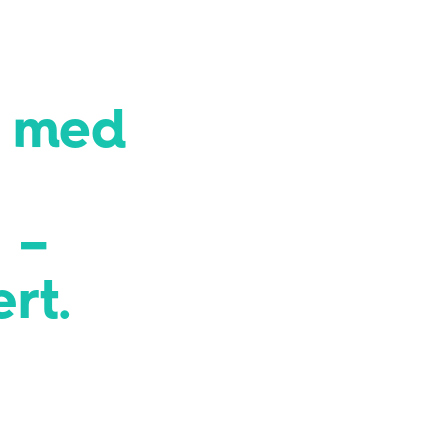
r med
 –
rt.