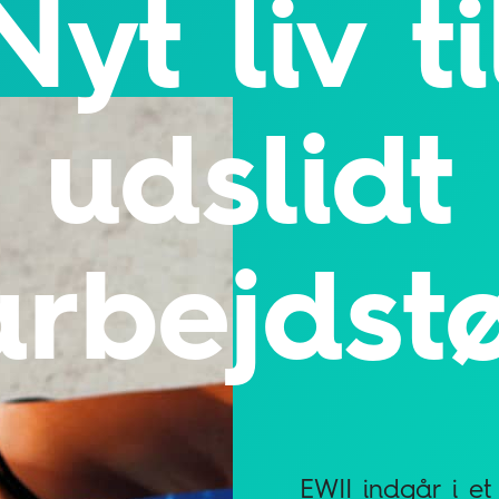
Nyt liv ti
udslidt
arbejdstø
EWII indgår i e