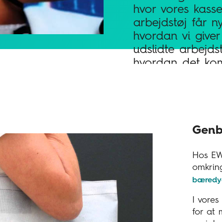
hvor vores kass
arbejdstøj får nyt
hvordan vi giver
udslidte arbejdst
hvordan det ko
kunder til gavn.
Genb
Hos EWI
omkri
bæredy
I vores
for at 