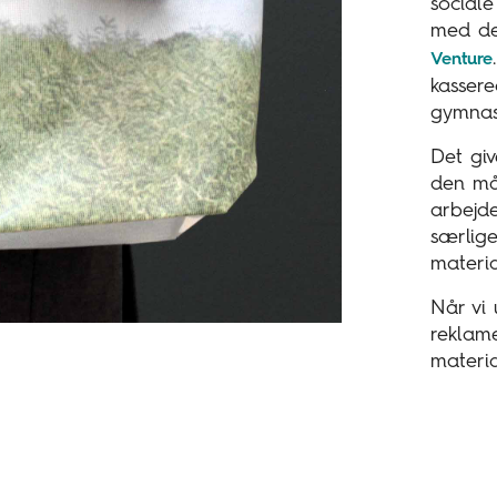
sociale
med de
Venture
kassere
gymnas
Det giv
den må
arbejde
særlige 
materi
Når vi 
reklam
materi