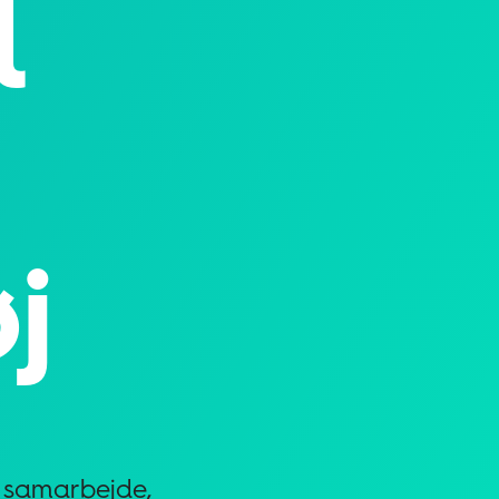
l
j
t samarbejde,