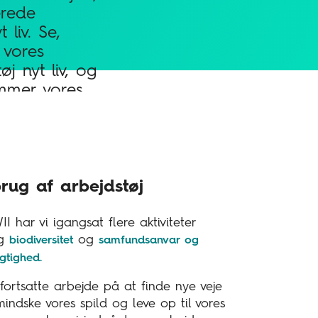
erede
 liv. Se,
 vores
øj nyt liv, og
mmer vores
rug af arbejdstøj
I har vi igangsat flere aktiviteter
ng
og
biodiversitet
samfundsanvar og
gtighed.
 fortsatte arbejde på at finde nye veje
mindske vores spild og leve op til vores