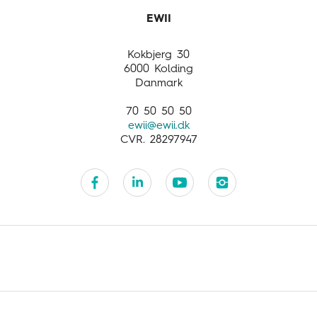
Opdag mere
International
Business activities
Customer service
Kokbjerg 30
6000 Kolding
Danmark
70 50 50 50
ewii@ewii.dk
CVR. 28297947