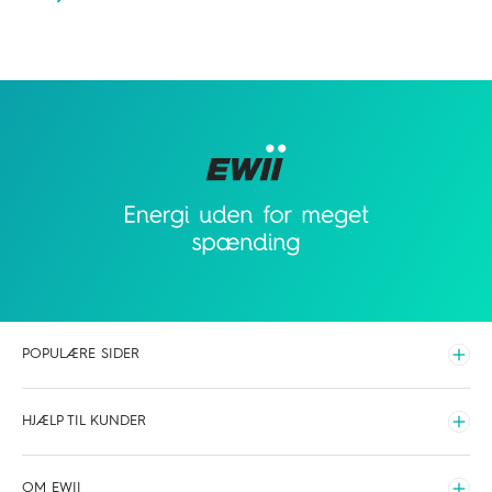
POPULÆRE SIDER
Udvid
Elpriser time for time
HJÆLP TIL KUNDER
Hvilken elaftale skal du vælge
Udvid
Opladning
Driftsinfo
OM EWII