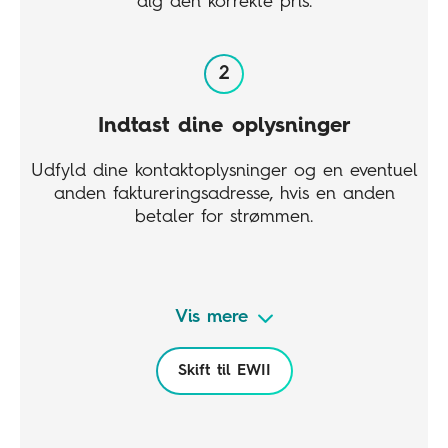
dig den korrekte pris.
Indtast dine oplysninger
Udfyld dine kontaktoplysninger og en eventuel
anden faktureringsadresse, hvis en anden
betaler for strømmen.
Vis mere
Bekræft med MitID
Skift til EWII
Se din samlede pris, og bekræft dit køb med
MitID. Herefter sørger vi for resten – også
opsigelse hos din nuværende elleverandør.