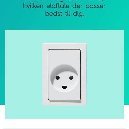
hvilken elaftale der passer
bedst til dig.