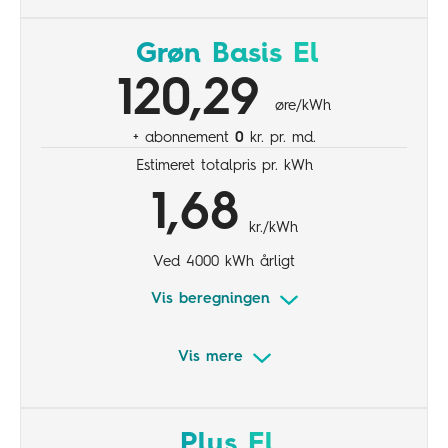
Inkl. 16,5 øre/kWh tillæg
Variabel elpris
Grøn Basis El
Mindre elforbrug
120,29
øre/kWh
+ abonnement
0
kr. pr. md.
Estimeret totalpris pr. kWh
1,68
kr./kWh
Ved 4000 kWh årligt
Vis beregningen
Vis mere
Inkl. 25 øre/kWh tillæg
Variabel elpris
Plus El