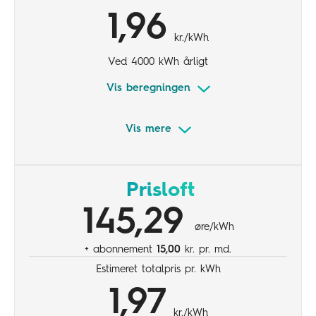
1,96
kr./kWh
Ved 4000 kWh årligt
Vis beregningen
Vis mere
Fast elpris i 1 år
Stabil pris
Prisloft
Trygt budget
145,29
øre/kWh
+ abonnement
15,00
kr. pr. md.
Estimeret totalpris pr. kWh
1,97
kr./kWh