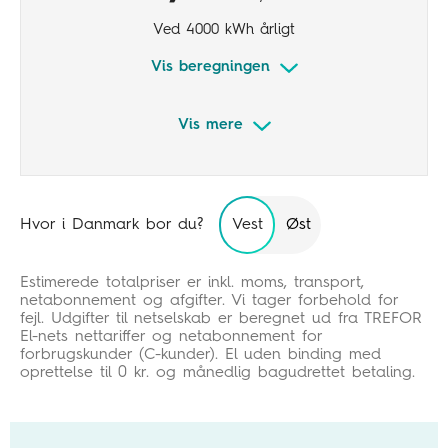
Ved 4000 kWh årligt
Vis beregningen
Vis mere
Inkl. 50 øre/kWh tillæg
Variabel elpris
Hvor i Danmark bor du?
Vest
Øst
Tryghed i Prisloft
Estimerede totalpriser er inkl. moms, transport,
netabonnement og afgifter. Vi tager forbehold for
fejl. Udgifter til netselskab er beregnet ud fra TREFOR
El-nets nettariffer og netabonnement for
forbrugskunder (C-kunder). El uden binding med
oprettelse til 0 kr. og månedlig bagudrettet betaling.