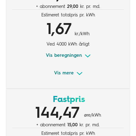
+ abonnement
29,00
kr. pr. md.
Estimeret totalpris pr. kWh
1,67
kr./kWh
Ved 4000 kWh årligt
Vis beregningen
Vis mere
Inkl. 15,5 øre/kWh tillæg
Variabel elpris
Fastpris
Større forbrug og grøn strøm
144,47
øre/kWh
+ abonnement
15,00
kr. pr. md.
Estimeret totalpris pr. kWh