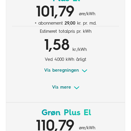
Mindre forbrug og grøn strøm
101,79
øre/kWh
+ abonnement
29,00
kr. pr. md.
Estimeret totalpris pr. kWh
1,58
kr./kWh
Ved 4000 kWh årligt
Vis beregningen
Vis mere
Inkl. 6,5 øre/kWh tillæg
Variabel elpris
Grøn Plus El
Større elforbrug
110,79
øre/kWh