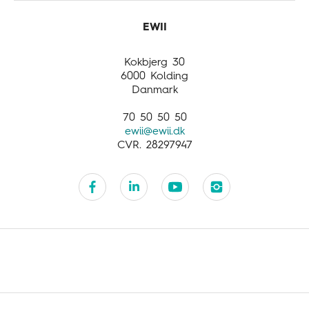
Opdag mere
International
Business activities
Customer service
Kokbjerg 30
6000 Kolding
Danmark
70 50 50 50
ewii@ewii.dk
CVR. 28297947